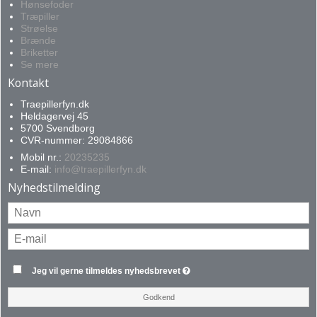
Hønsefoder
Træpiller
Strøelse
Brænde
Briketter
Se mere
Kontakt
Traepillerfyn.dk
Heldagervej 45
5700 Svendborg
CVR-nummer: 29084866
Mobil nr.:
20235235
E-mail
:
info@traepillerfyn.dk
Nyhedstilmelding
Jeg vil gerne tilmeldes nyhedsbrevet
Godkend