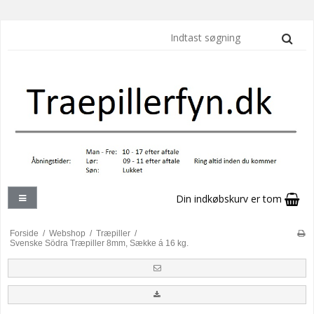
Din indkøbskurv er tom
Forside
/
Webshop
/
Træpiller
/
Svenske Södra Træpiller 8mm, Sække á 16 kg.