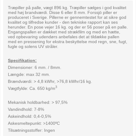
Træpiller på palle, vægt 896 kg. Træpiller sælges i god kvalitet
med høj brandværdi. Disse 6 eller 8 mm. Forssjö piller er
produceret i Sverige. Pillerne er gennemtestet for at sikre god
kvalitet og tilfredse kunder - den tekniske rapport kan ses
herunder. En pose vejer 16 kg. og der er 56 poser på en palle.
Engangspallen er dækket med strækfilm og med en hætte,
ved opbevaring udendørs anbefales det at tildække pallen
med en pressening for ekstra beskyttelse mod regn, sne, fugt,
fugle og solens UV stråler.
Specifikation:
Dimensioner: 6 mm. / 8mm.
Længde: max 32 mm.
Brændværdi: > 4,8 kWhr, >76,8 kWhr/16 kg.
3
Vægtfylde: Ca. 650 kg/m
Mekanisk holdbarhed: > 97,5%
Vandindhold: 7-8%
Askeindhold: 0,4-0,5%
Askesmeltepunkt: >1400ºC
Tilsætningsstoffer: Ingen