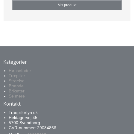
Vis produkt
Kategorier
Hønsefoder
Træpiller
Strøelse
Brænde
Briketter
Se mere
Kontakt
Traepillerfyn.dk
Heldagervej 45
5700 Svendborg
CVR-nummer: 29084866