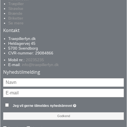
Træpiller
Strøelse
Brænde
Briketter
Se mere
Kontakt
Traepillerfyn.dk
Heldagervej 45
5700 Svendborg
CVR-nummer: 29084866
Mobil nr.:
20235235
E-mail
:
info@traepillerfyn.dk
Nyhedstilmelding
Jeg vil gerne tilmeldes nyhedsbrevet
Godkend