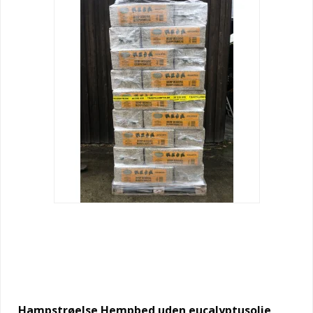
Hampstrøelse Hempbed uden eucalyptusolie